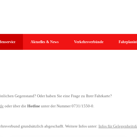
enservice
Aktuelles & News
Verkehrsverbünde
Fahrplanin
önlichen Gegenstand? Oder haben Sie eine Frage zu Ihrer Fahrkarte?
.de
oder über die
Hotline
unter der Nummer 0731/1550-0.
ehrsverbund grundsätzlich abgeschafft. Weitere Infos unter:
Infos für Gelegenheitsf