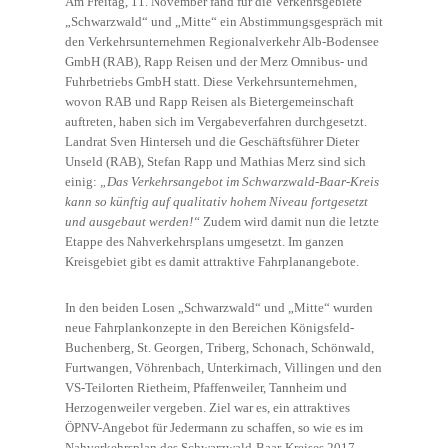
Am Freitag, 11. November fand für die Verkehrsgebiete
„Schwarzwald“ und „Mitte“ ein Abstimmungsgespräch mit
den Verkehrsunternehmen Regionalverkehr Alb-Bodensee
GmbH (RAB), Rapp Reisen und der Merz Omnibus- und
Fuhrbetriebs GmbH statt. Diese Verkehrsunternehmen,
wovon RAB und Rapp Reisen als Bietergemeinschaft
auftreten, haben sich im Vergabeverfahren durchgesetzt.
Landrat Sven Hinterseh und die Geschäftsführer Dieter
Unseld (RAB), Stefan Rapp und Mathias Merz sind sich
einig:
„Das Verkehrsangebot im Schwarzwald-Baar-Kreis
kann so künftig auf qualitativ hohem Niveau fortgesetzt
und ausgebaut werden!“
Zudem wird damit nun die letzte
Etappe des Nahverkehrsplans umgesetzt. Im ganzen
Kreisgebiet gibt es damit attraktive Fahrplanangebote.
In den beiden Losen „Schwarzwald“ und „Mitte“ wurden
neue Fahrplankonzepte in den Bereichen Königsfeld-
Buchenberg, St. Georgen, Triberg, Schonach, Schönwald,
Furtwangen, Vöhrenbach, Unterkirnach, Villingen und den
VS-Teilorten Rietheim, Pfaffenweiler, Tannheim und
Herzogenweiler vergeben. Ziel war es, ein attraktives
ÖPNV-Angebot für Jedermann zu schaffen, so wie es im
Nahverkehrsplan des Schwarzwald-Baar-Kreises 2017