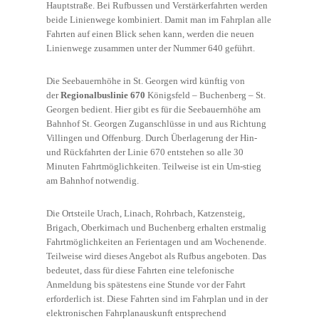
Hauptstraße. Bei Rufbussen und Verstärkerfahrten werden
beide Linienwege kombiniert. Damit man im Fahrplan alle
Fahrten auf einen Blick sehen kann, werden die neuen
Linienwege zusammen unter der Nummer 640 geführt.
Die Seebauernhöhe in St. Georgen wird künftig von
der
Regionalbuslinie 670
Königsfeld – Buchenberg – St.
Georgen bedient. Hier gibt es für die Seebauernhöhe am
Bahnhof St. Georgen Zuganschlüsse in und aus Richtung
Villingen und Offenburg. Durch Überlagerung der Hin-
und Rückfahrten der Linie 670 entstehen so alle 30
Minuten Fahrtmöglichkeiten. Teilweise ist ein Um-stieg
am Bahnhof notwendig.
Die Ortsteile Urach, Linach, Rohrbach, Katzensteig,
Brigach, Oberkirnach und Buchenberg erhalten erstmalig
Fahrtmöglichkeiten an Ferientagen und am Wochenende.
Teilweise wird dieses Angebot als Rufbus angeboten. Das
bedeutet, dass für diese Fahrten eine telefonische
Anmeldung bis spätestens eine Stunde vor der Fahrt
erforderlich ist. Diese Fahrten sind im Fahrplan und in der
elektronischen Fahrplanauskunft entsprechend