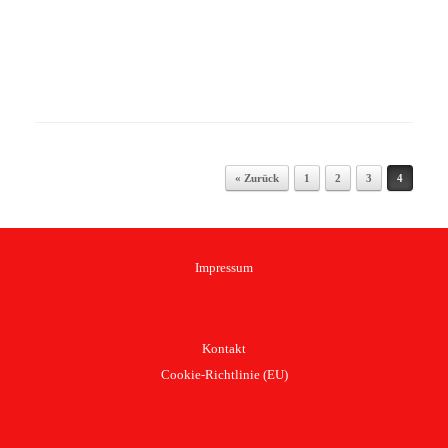
Beitragsnavigation
« Zurück
1
2
3
4
Impressum
Kontakt
Cookie-Richtlinie (EU)